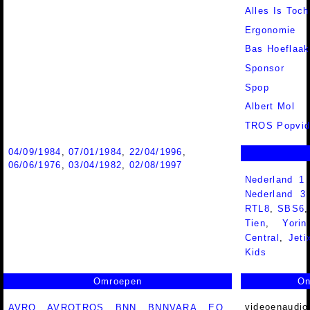
Alles Is Toch
Ergonomie
Bas Hoeflaak
Sponsor
Spop
Albert Mol
TROS Popvid
04/09/1984
,
07/01/1984
,
22/04/1996
,
06/06/1976
,
03/04/1982
,
02/08/1997
Nederland 1
Nederland 
RTL8
,
SBS6
Tien
,
Yorin
Central
,
Jeti
Kids
Omroepen
On
videoenaudio
AVRO
,
AVROTROS
,
BNN
,
BNNVARA
,
EO
,