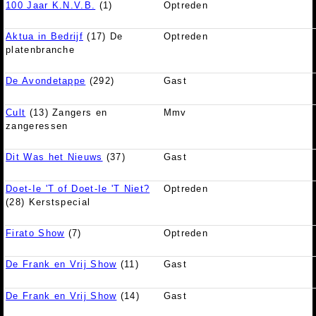
100 Jaar K.N.V.B.
(1)
Optreden
Aktua in Bedrijf
(17) De
Optreden
platenbranche
De Avondetappe
(292)
Gast
Cult
(13) Zangers en
Mmv
zangeressen
Dit Was het Nieuws
(37)
Gast
Doet-Ie 'T of Doet-Ie 'T Niet?
Optreden
(28) Kerstspecial
Firato Show
(7)
Optreden
De Frank en Vrij Show
(11)
Gast
De Frank en Vrij Show
(14)
Gast