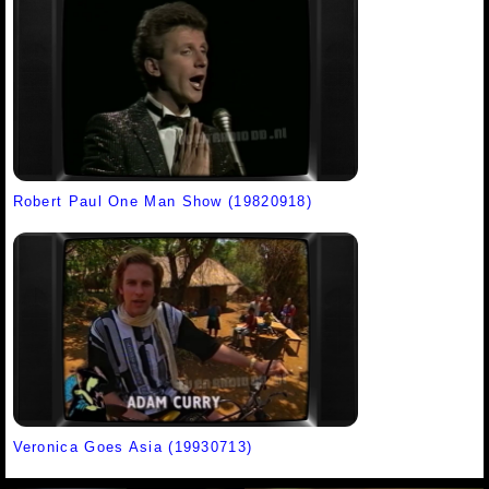
Robert Paul One Man Show (19820918)
Veronica Goes Asia (19930713)