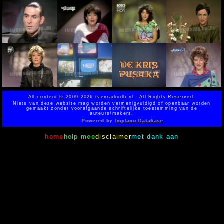
All content
©
2009-2026 tvenradiodb.nl - All Rights Reserved.
Niets van deze website mag worden vermenigvuldigd of openbaar worden
gemaakt zonder voorafgaande schriftelijke toestemming van de
auteurs/makers.
Powered by
Implano Data6ase
home
help mee
disclaimer
met dank aan