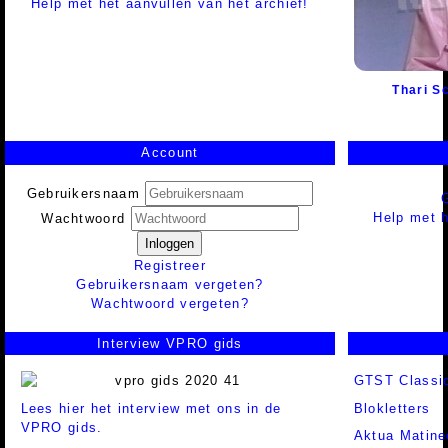
Help met het aanvullen van het archief!
Thari S
Account
Gebruikersnaam
Help met h
Wachtwoord
Inloggen
Registreer
Gebruikersnaam vergeten?
Wachtwoord vergeten?
Interview VPRO gids
GTST Classi
Lees hier het interview met ons in de
Blokletters
VPRO gids.
Aktua Matine