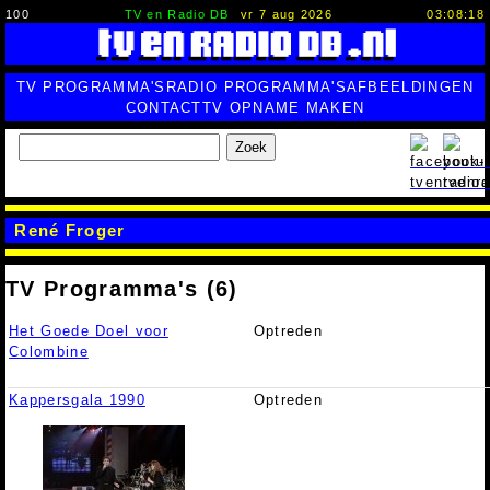
100
TV en Radio DB
vr 7 aug 2026
03:08:19
TV PROGRAMMA'S
RADIO PROGRAMMA'S
AFBEELDINGEN
CONTACT
TV OPNAME MAKEN
Zoek
René Froger
TV Programma's (6)
Het Goede Doel voor
Optreden
Colombine
Kappersgala 1990
Optreden