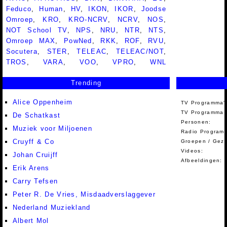
Feduco
,
Human
,
HV
,
IKON
,
IKOR
,
Joodse
Omroep
,
KRO
,
KRO-NCRV
,
NCRV
,
NOS
,
NOT School TV
,
NPS
,
NRU
,
NTR
,
NTS
,
Omroep MAX
,
PowNed
,
RKK
,
ROF
,
RVU
,
Socutera
,
STER
,
TELEAC
,
TELEAC/NOT
,
TROS
,
VARA
,
VOO
,
VPRO
,
WNL
Trending
Alice Oppenheim
TV Programma'
TV Programma A
De Schatkast
Personen:
Muziek voor Miljoenen
Radio Programm
Cruyff & Co
Groepen / Gez
Videos:
Johan Cruijff
Afbeeldingen:
Erik Arens
Carry Tefsen
Peter R. De Vries, Misdaadverslaggever
Nederland Muziekland
Albert Mol