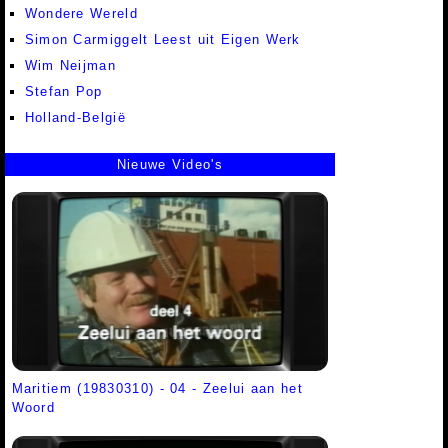
Wondere Wereld
Simon Carmiggelt Leest uit Eigen Werk
Wim Neijman
Stefan Pop
Holland-België
Nieuwe Video's
Maritiem (19830310) - 04 - Zeelui aan het
Woord